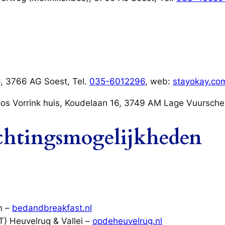
 3766 AG Soest, Tel.
035-6012296
, web:
stayokay.co
orrink huis, Koudelaan 16, 3749 AM Lage Vuursche,
chtingsmogelijkheden
n –
bedandbreakfast.nl
) Heuvelrug & Vallei –
opdeheuvelrug.nl