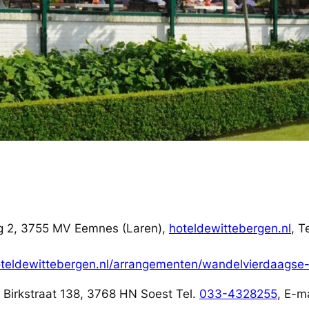
eg 2, 3755 MV Eemnes (Laren),
hoteldewittebergen.nl
, T
oteldewittebergen.nl/arrangementen/wandelvierdaagse
, Birkstraat 138, 3768 HN Soest Tel.
033-4328255
, E-m