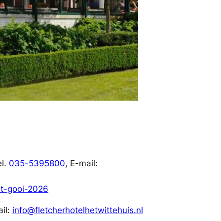
el.
035-5395800
, E-mail:
-t-gooi-2026
ail:
info@fletcherhotelhetwittehuis.nl