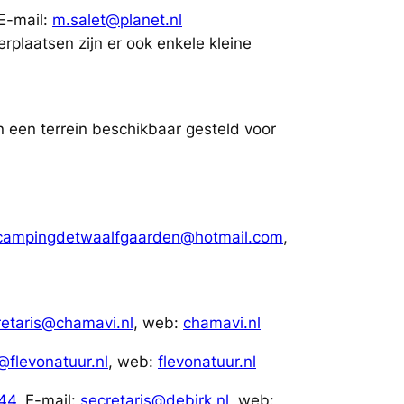
 E-mail:
m.salet@planet.nl
rplaatsen zijn er ook enkele kleine
 een terrein beschikbaar gesteld voor
campingdetwaalfgaarden@hotmail.com
,
retaris@chamavi.nl
, web:
chamavi.nl
@flevonatuur.nl
, web:
flevonatuur.nl
44
, E-mail:
secretaris@debirk.nl
, web: