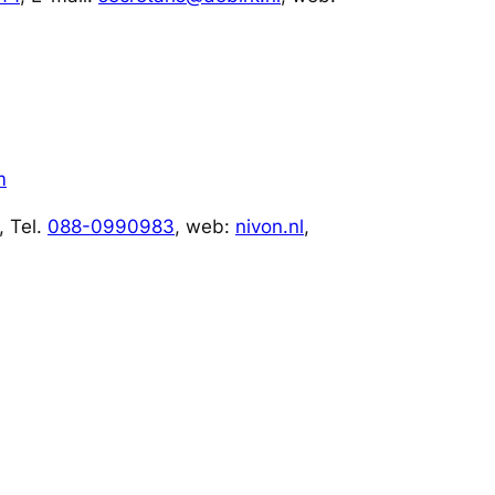
m
 Tel.
088-0990983
, web:
nivon.nl
,