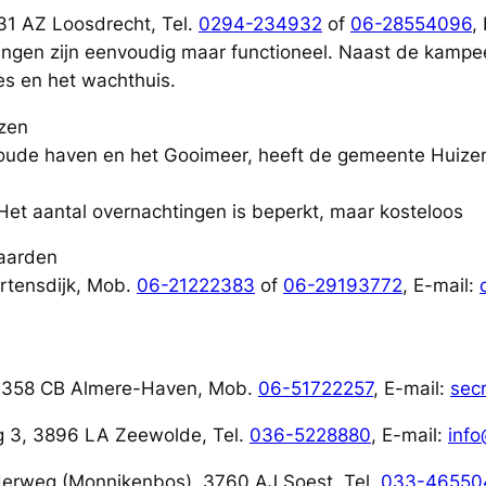
31 AZ Loosdrecht, Tel.
0294-234932
of
06-28554096
,
ningen zijn eenvoudig maar functioneel. Naast de kampee
es en het wachthuis.
izen
 oude haven en het Gooimeer, heeft de gemeente Huizen
Het aantal overnachtingen is beperkt, maar kosteloos
aarden
rtensdijk, Mob.
06-21222383
of
06-29193772
, E-mail:
, 1358 CB Almere-Haven, Mob.
06-51722257
, E-mail:
sec
eg 3, 3896 LA Zeewolde, Tel.
036-5228880
, E-mail:
info
derweg (Monnikenbos), 3760 AJ Soest, Tel.
033-46550