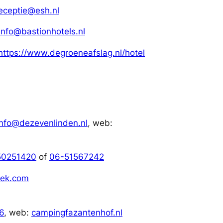
eceptie@esh.nl
info@bastionhotels.nl
https://www.degroeneafslag.nl/hotel
info@dezevenlinden.nl
, web:
50251420
of
06-51567242
ek.com
6
, web:
campingfazantenhof.nl